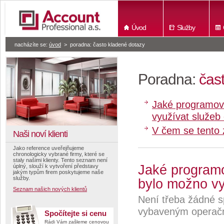
Úvod
Služby
nacházíte se:
úvod
>
poradna: často kladené dotazy
Poradna:
čas
Jaké programov
využívat služeb 
V čem se tento z
Naši noví klienti
Jako reference uveřejňujeme
chronologicky vybrané firmy, které se
staly našimi klienty. Tento seznam není
Jaké program
úplný, slouží k vytvoření představy
jakým typům firem poskytujeme naše
služby.
bylo možno vyu
Seznam našich nových klientů
Není třeba žádné s
vybaveným operační
Spočítejte si cenu
Rádi Vám zašleme cenovou