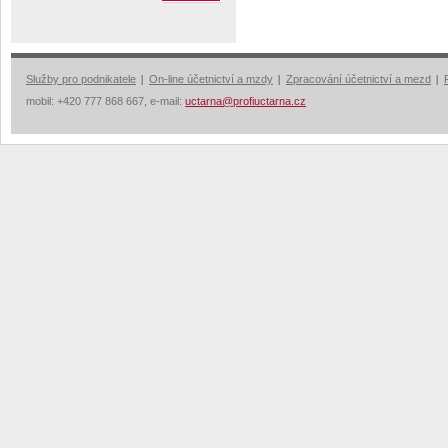
Služby pro podnikatele
On-line účetnictví a mzdy
Zpracování účetnictví a mezd
mobil: +420 777 868 667, e-mail:
uctarna@profiuctarna.cz