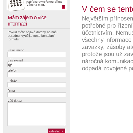
nabídku vytvořenou přímo
Vám na míru.
V čem se tento
Mám zájem o více
Největším přínosem
informací
potřebné pro řízen
účetnictvím. Nemusí
Pokud máte nějaké dotazy na naši
poradnu, využijte tento kontaktní
všechny informace d
formulář:
závazky, zásoby atd
vaše jméno
protože jsou už z
náročná komunikace
váš e-mail
odpadá zdvojené po
telefon
město
firma
váš dotaz
odeslat